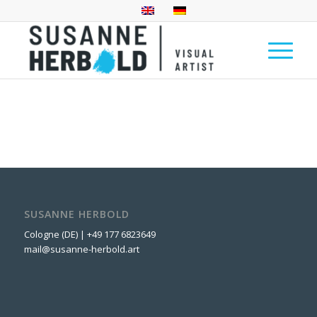
SUSANNE HERBOLD
Cologne (DE) | +49 177 6823649
mail@susanne-herbold.art