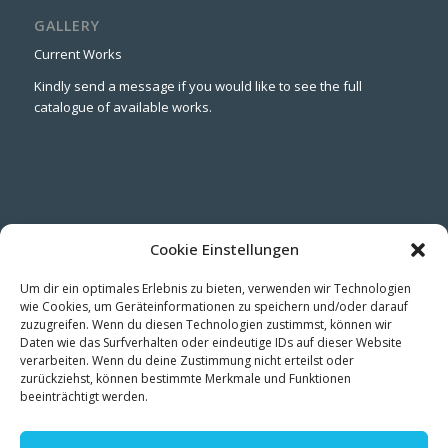
GALLERY
Current Works
Kindly send a message if you would like to see the full
catalogue of available works.
CONNECT
Cookie Einstellungen
LinkedIn
Instagram
Um dir ein optimales Erlebnis zu bieten, verwenden wir Technologien
wie Cookies, um Geräteinformationen zu speichern und/oder darauf
zuzugreifen. Wenn du diesen Technologien zustimmst, können wir
Daten wie das Surfverhalten oder eindeutige IDs auf dieser Website
verarbeiten. Wenn du deine Zustimmung nicht erteilst oder
zurückziehst, können bestimmte Merkmale und Funktionen
beeinträchtigt werden.
STUDIO NEWS
Be the first to see new works, exhibitions & studio insights →