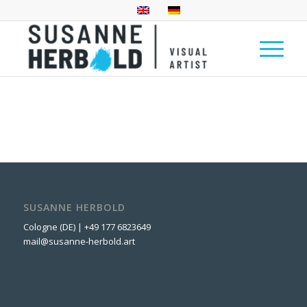
SUSANNE HERBOLD
Cologne (DE) | +49 177 6823649
mail@susanne-herbold.art