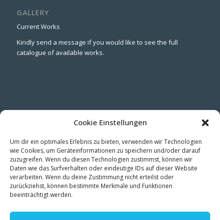
GALLERY
Current Works
Kindly send a message if you would like to see the full
catalogue of available works.
CONNECT
Cookie Einstellungen
LinkedIn
Instagram
Um dir ein optimales Erlebnis zu bieten, verwenden wir Technologien
wie Cookies, um Geräteinformationen zu speichern und/oder darauf
zuzugreifen. Wenn du diesen Technologien zustimmst, können wir
Daten wie das Surfverhalten oder eindeutige IDs auf dieser Website
verarbeiten. Wenn du deine Zustimmung nicht erteilst oder
zurückziehst, können bestimmte Merkmale und Funktionen
beeinträchtigt werden.
STUDIO NEWS
Be the first to see new works, exhibitions & studio insights →