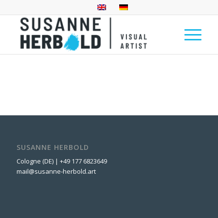
SUSANNE HERBOLD
Cologne (DE) | +49 177 6823649
mail@susanne-herbold.art