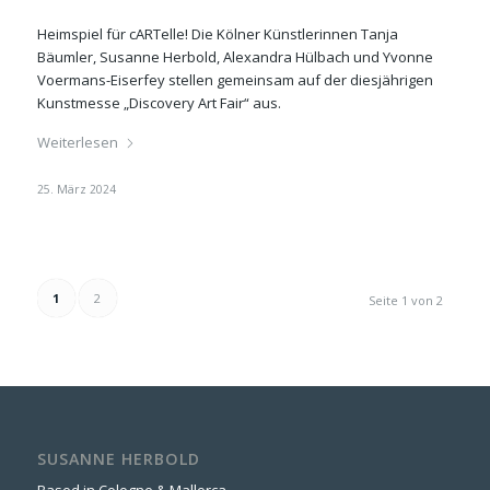
Heimspiel für cARTelle! Die Kölner Künstlerinnen Tanja
Bäumler, Susanne Herbold, Alexandra Hülbach und Yvonne
Voermans-Eiserfey stellen gemeinsam auf der diesjährigen
Kunstmesse „Discovery Art Fair“ aus.
Weiterlesen
25. März 2024
1
2
Seite 1 von 2
SUSANNE HERBOLD
Based in Cologne & Mallorca