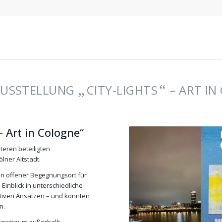
„
“
AUSSTELLUNG
CITY-LIGHTS
– ART IN
– Art in Cologne“
teren beteiligten
lner Altstadt.
in offener Begegnungsort für
inblick in unterschiedliche
rativen Ansätzen – und konnten
n.