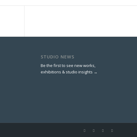
STUDIO NEWS
Be the first to see new works,
exhibitions & studio insights →