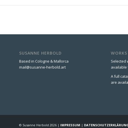
SUSANNE HERBOLD
WORKS
Based in Cologne & Mallorca
Selected 
mail@susanne-herbold.art
available
A full ca
are avail
© Susanne Herbold 2026 |
IMPRESSUM
|
DATENSCHUTZERKLÄRUN