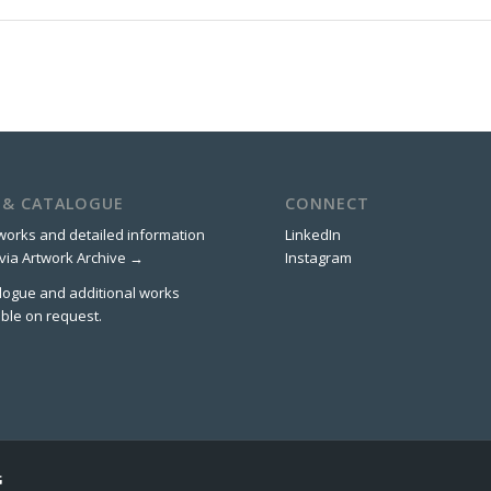
 & CATALOGUE
CONNECT
works and detailed information
LinkedIn
 via
Artwork Archive →
Instagram
talogue and additional works
able on request.
G