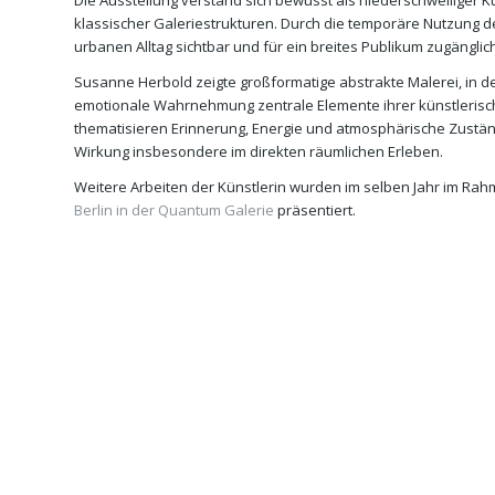
Die Ausstellung verstand sich bewusst als niederschwelliger
klassischer Galeriestrukturen. Durch die temporäre Nutzung d
urbanen Alltag sichtbar und für ein breites Publikum zugänglic
Susanne Herbold zeigte großformatige abstrakte Malerei, in 
emotionale Wahrnehmung zentrale Elemente ihrer künstlerische
thematisieren Erinnerung, Energie und atmosphärische Zustän
Wirkung insbesondere im direkten räumlichen Erleben.
Weitere Arbeiten der Künstlerin wurden im selben Jahr im Ra
Berlin in der Quantum Galerie
präsentiert.