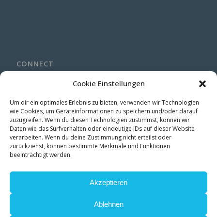
CONNECT
LinkedIn
Cookie Einstellungen
Instagram
Um dir ein optimales Erlebnis zu bieten, verwenden wir Technologien
wie Cookies, um Geräteinformationen zu speichern und/oder darauf
zuzugreifen. Wenn du diesen Technologien zustimmst, können wir
Daten wie das Surfverhalten oder eindeutige IDs auf dieser Website
verarbeiten. Wenn du deine Zustimmung nicht erteilst oder
STUDIO NEWS
zurückziehst, können bestimmte Merkmale und Funktionen
beeinträchtigt werden.
Be the first to see new works, exhibitions & studio insights →
Akzeptieren
Ablehnen