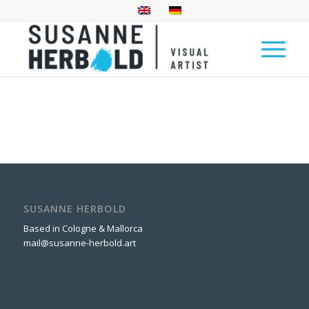
SUSANNE HERBOLD
Based in Cologne & Mallorca
mail@susanne-herbold.art