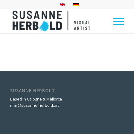
SUSANNE HERBOLD
Based in Cologne & Mallorca
mail@susanne-herbold.art