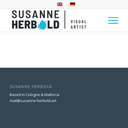
SUSANNE HERBOLD
Based in Cologne & Mallorca
mail@susanne-herbold.art